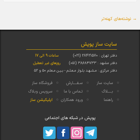
→
ناوبری نوشته
نوشته‌های کهنه‌تر
سایت ساز پوپش
دفتر تهران : 28421570 (021)
ساعات 9 الی 17
دفتر مشهد : ۳۸۶۸۴۷۳۳ (۰۵۱)
روزهای غیر تعطیل
دفتر مرکزی : مـشـهـد بلـوار مـعـلـم - بـیـن مـعلم ۵۰ و ۵۲
سایت ساز
سـفــــارش
فروشگاه ساز
بــــلاگ
تـماس با ما
سرویس وبلاگ
راهنما
ورود همکاران
اپلیکیشن ساز
پوپش در شبکه های اجتماعی