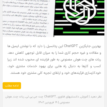
بهترین جایگزین ChatGPT این پتانسیل را دارد که با نوشتن ایمیل ها
و مقالات و غیره حجم کاری شما را به میزان قابل توجهی کاهش دهد.
ربات های چت هوش مصنوعی به طور فزاینده ای محبوب شده اند زیرا
کسب و کارها به دنبال راه هایی برای بهبود خدمات مشتری خود،
خودکارسازی فرآیندهای خود و ارتقای تجربه کلی مشتری خود هستند.
ادامه مطلب
٬
٬
٬
٬
|
نظر دهید
آموزش
دانستنیهای فناوری
ChatGPT
چت جی پی تی
ربات چت
هوش
.
|
مصنوعی
۱۹ فروردین ۱۴۰۲