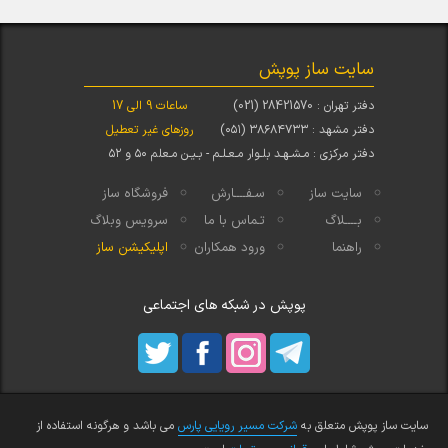
سایت ساز پوپش
دفتر تهران : 28421570 (021)
ساعات 9 الی 17
دفتر مشهد : ۳۸۶۸۴۷۳۳ (۰۵۱)
روزهای غیر تعطیل
دفتر مرکزی : مـشـهـد بلـوار مـعـلـم - بـیـن مـعلم ۵۰ و ۵۲
سایت ساز
سـفــــارش
فروشگاه ساز
بــــلاگ
تـماس با ما
سرویس وبلاگ
راهنما
ورود همکاران
اپلیکیشن ساز
پوپش در شبکه های اجتماعی
سایت ساز پوپش متعلق به
شرکت مسیر رویایی پارس
می باشد و هرگونه استفاده از