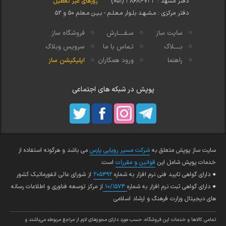
دفتر مشهد : ۳۸۶۸۴۷۳۳ (۰۵۱)
روزهای غیر تعطیل
دفتر مرکزی : مـشـهـد بلـوار مـعـلـم - بـیـن مـعلم ۵۰ و ۵۲
سایت ساز
سـفــــارش
فروشگاه ساز
بــــلاگ
تـماس با ما
سرویس وبلاگ
راهنما
ورود همکاران
اپلیکیشن ساز
پوپش در شبکه های اجتماعی
سایت ساز پوپش متعلق به
شرکت مسیر رویایی پارس
می باشد و هرگونه استفاده از
خدمات پوپش شامل این
قوانین و مقررات
است.
● دارای گواهی تایید فنی نرم افزار به شماره
۲۰۵۴۹۲
از شورای عالی انفورماتیک کشور
● دارای گواهی ثبت نرم افزار به شماره
۱۰/۱۵۷۴
از مرکز توسعه فناوری و اطلاعات رسانه
های دیجیتال وزارت فرهنگ و ارشاد اسلامی
تمامي كالاها و خدمات اين فروشگاه، حسب مورد داراي مجوزهاي لازم از مراجع مربوطه مي‌باشند و