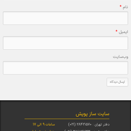
نام
*
ایمیل
*
وب‌سایت
سایت ساز پوپش
دفتر تهران : 28421570 (021)
ساعات 9 الی 17