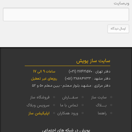
وب‌سایت
سایت ساز پوپش
دفتر تهران : 28421570 (021)
ساعات 9 الی 17
دفتر مشهد : ۳۸۶۸۴۷۳۳ (۰۵۱)
روزهای غیر تعطیل
دفتر مرکزی : مـشـهـد بلـوار مـعـلـم - بـیـن مـعلم ۵۰ و ۵۲
سایت ساز
سـفــــارش
فروشگاه ساز
بــــلاگ
تـماس با ما
سرویس وبلاگ
راهنما
ورود همکاران
اپلیکیشن ساز
پوپش در شبکه های اجتماعی