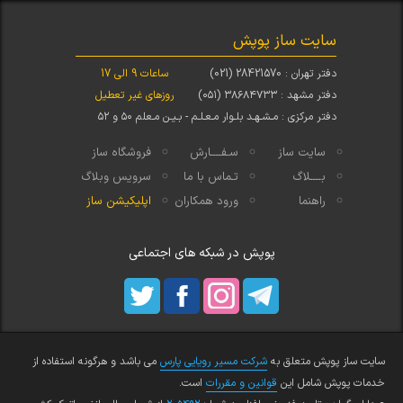
سایت ساز پوپش
دفتر تهران : 28421570 (021)
ساعات 9 الی 17
دفتر مشهد : ۳۸۶۸۴۷۳۳ (۰۵۱)
روزهای غیر تعطیل
دفتر مرکزی : مـشـهـد بلـوار مـعـلـم - بـیـن مـعلم ۵۰ و ۵۲
سایت ساز
سـفــــارش
فروشگاه ساز
بــــلاگ
تـماس با ما
سرویس وبلاگ
راهنما
ورود همکاران
اپلیکیشن ساز
پوپش در شبکه های اجتماعی
سایت ساز پوپش متعلق به
شرکت مسیر رویایی پارس
می باشد و هرگونه استفاده از
خدمات پوپش شامل این
قوانین و مقررات
است.