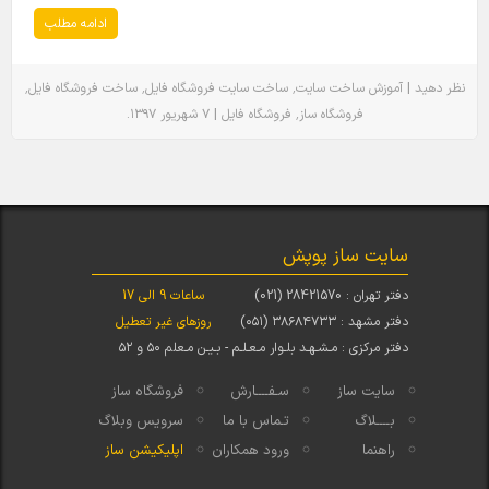
ادامه مطلب
٬
٬
٬
|
نظر دهید
آموزش
ساخت سایت
ساخت سایت فروشگاه فایل
ساخت فروشگاه فایل
.
|
٬
فروشگاه ساز
فروشگاه فایل
۷ شهریور ۱۳۹۷
سایت ساز پوپش
دفتر تهران : 28421570 (021)
ساعات 9 الی 17
دفتر مشهد : ۳۸۶۸۴۷۳۳ (۰۵۱)
روزهای غیر تعطیل
دفتر مرکزی : مـشـهـد بلـوار مـعـلـم - بـیـن مـعلم ۵۰ و ۵۲
سایت ساز
سـفــــارش
فروشگاه ساز
بــــلاگ
تـماس با ما
سرویس وبلاگ
راهنما
ورود همکاران
اپلیکیشن ساز