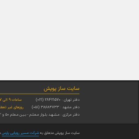
سایت ساز پوپش
دفتر تهران : 28421570 (021)
ساعات 9 الی 17
دفتر مشهد : ۳۸۶۸۴۷۳۳ (۰۵۱)
روزهای غیر تعط
دفتر مرکزی : مـشـهـد بلـوار مـعـلـم - بـیـن مـعلم ۵۰ و ۵۲
سایت ساز پوپش متعلق به
شرکت مسیر رویایی پارس
می