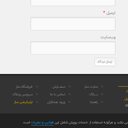
ایمیل
*
وب‌سایت
سایت ساز
سـفــــارش
فروشگاه ساز
بــــلاگ
تـماس با ما
سرویس وبلاگ
یل
راهنما
ورود همکاران
اپلیکیشن ساز
 باشد و هرگونه استفاده از خدمات پوپش شامل این
قوانین و مقررات
است.