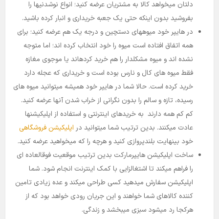
دلتان میخواهد کالا به مشتریان عرضه کنید؛ انواع نوشدنیها را
بفروشید بدون اینکه حتی یک جعبه خریداری و انبار کرده باشید.
در هایپر خود میوه­های دستچین و درجه یک هم عرضه کنید؛ برای
همه اتفاق افتاده است میوه را خود انتخاب کرده ­اند؛ اما متوجه
نشده اند و میوه مشکلدار را هم خرید کرده­اند یا موجوی مغازه
فقط میوه­ های کال و نارس بوده است و خریداری که عجله دارد
خرید کرده است. حالا شما در هایپر خود همیشه میتوانید میوه­ های
رسیده، تازه و سالم را بدون نگرانی از خراب شدن آنها عرضه کنید.
کم کم همه دارند به خریدهای اینترنتی و استفاده از اپلیکیشنها
عادت میکنند. بدین ترتیب شما میتوانید در
اپلیکیشن فروشگاهی
خود بینهایت بلندپروازی کنید و هرچه را که میخواهید عرضه کنید.
ساخت اپلیکیشن هایپرمارکت بدین ترتیب موقعیت فوق­العاده ­ای
را فراهم میکند تا اشتغالزایی با کمک اینترنت انجام شود. شما
اپلیکیشن سفارش میدهید کسی طراحی میکند و عده زیادی تامین
کننده کالاهای شما خواهند و این جریان رودی خواهد بود که از
هرکجا رد میشود سبزی میبخشد و زندگی.