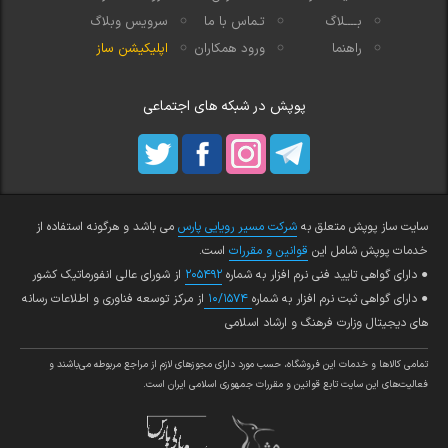
بــــلاگ
تـماس با ما
سرویس وبلاگ
راهنما
ورود همکاران
اپلیکیشن ساز
پوپش در شبکه های اجتماعی
سایت ساز پوپش متعلق به
شرکت مسیر رویایی پارس
می باشد و هرگونه استفاده از
خدمات پوپش شامل این
قوانین و مقررات
است.
● دارای گواهی تایید فنی نرم افزار به شماره
۲۰۵۴۹۲
از شورای عالی انفورماتیک کشور
● دارای گواهی ثبت نرم افزار به شماره
۱۰/۱۵۷۴
از مرکز توسعه فناوری و اطلاعات رسانه
های دیجیتال وزارت فرهنگ و ارشاد اسلامی
تمامي كالاها و خدمات اين فروشگاه، حسب مورد داراي مجوزهاي لازم از مراجع مربوطه مي‌باشند و
فعاليت‌هاي اين سايت تابع قوانين و مقررات جمهوري اسلامي ايران است.