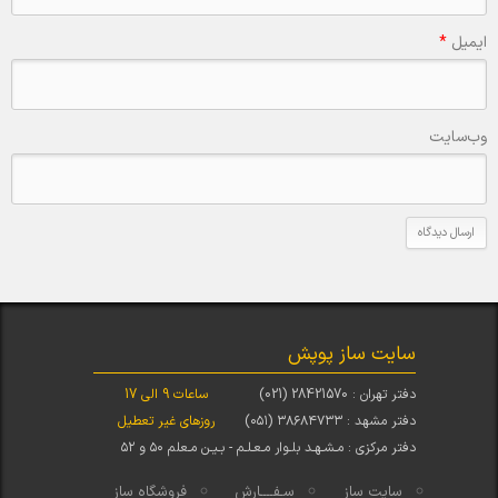
ایمیل
*
وب‌سایت
سایت ساز پوپش
دفتر تهران : 28421570 (021)
ساعات 9 الی 17
دفتر مشهد : ۳۸۶۸۴۷۳۳ (۰۵۱)
روزهای غیر تعطیل
دفتر مرکزی : مـشـهـد بلـوار مـعـلـم - بـیـن مـعلم ۵۰ و ۵۲
سایت ساز
سـفــــارش
فروشگاه ساز