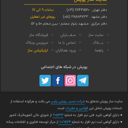
دفتر تهران : 28421570 (021)
ساعات 9 الی 17
دفتر مشهد : ۳۸۶۸۴۷۳۳ (۰۵۱)
روزهای غیر تعطیل
دفتر مرکزی : مـشـهـد بلـوار مـعـلـم - بـیـن مـعلم ۵۰ و ۵۲
سایت ساز
سـفــــارش
فروشگاه ساز
بــــلاگ
تـماس با ما
سرویس وبلاگ
راهنما
ورود همکاران
اپلیکیشن ساز
پوپش در شبکه های اجتماعی
سایت ساز پوپش متعلق به
شرکت مسیر رویایی پارس
می باشد و هرگونه استفاده از
خدمات پوپش شامل این
قوانین و مقررات
است.
● دارای گواهی تایید فنی نرم افزار به شماره
۲۰۵۴۹۲
از شورای عالی انفورماتیک کشور
● دارای گواهی ثبت نرم افزار به شماره
۱۰/۱۵۷۴
از مرکز توسعه فناوری و اطلاعات رسانه