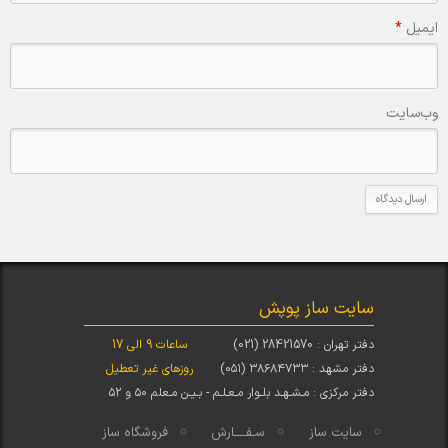
ایمیل
*
وب‌سایت
سایت ساز پوپش
دفتر تهران : 28421570 (021)
ساعات 9 الی 17
دفتر مشهد : ۳۸۶۸۴۷۳۳ (۰۵۱)
روزهای غیر تعطیل
دفتر مرکزی : مـشـهـد بلـوار مـعـلـم - بـیـن مـعلم ۵۰ و ۵۲
سایت ساز
سـفــــارش
فروشگاه ساز