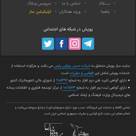
بــــلاگ
تـماس با ما
سرویس وبلاگ
راهنما
ورود همکاران
اپلیکیشن ساز
پوپش در شبکه های اجتماعی
سایت ساز پوپش متعلق به
شرکت مسیر رویایی پارس
می باشد و هرگونه استفاده از
خدمات پوپش شامل این
قوانین و مقررات
است.
● دارای گواهی تایید فنی نرم افزار به شماره
۲۰۵۴۹۲
از شورای عالی انفورماتیک کشور
● دارای گواهی ثبت نرم افزار به شماره
۱۰/۱۵۷۴
از مرکز توسعه فناوری و اطلاعات رسانه
های دیجیتال وزارت فرهنگ و ارشاد اسلامی
تمامي كالاها و خدمات اين فروشگاه، حسب مورد داراي مجوزهاي لازم از مراجع مربوطه مي‌باشند و
فعاليت‌هاي اين سايت تابع قوانين و مقررات جمهوري اسلامي ايران است.