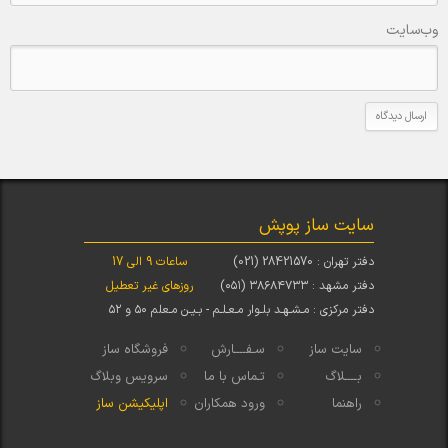
وب‌سایت
سایت ساز پوپش
دفتر تهران : 28421570 (021)
ساعات 9 الی 17
دفتر مشهد : ۳۸۶۸۴۷۳۳ (۰۵۱)
روزهای غیر تعطیل
دفتر مرکزی : مـشـهـد بلـوار مـعـلـم - بـیـن مـعلم ۵۰ و ۵۲
سایت ساز
سـفــــارش
فروشگاه ساز
بــــلاگ
تـماس با ما
سرویس وبلاگ
راهنما
ورود همکاران
اپلیکیشن ساز