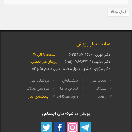
سایت ساز پوپش
دفتر تهران : 28421570 (021)
ساعات 9 الی 17
دفتر مشهد : ۳۸۶۸۴۷۳۳ (۰۵۱)
روزهای غیر تعطیل
دفتر مرکزی : مـشـهـد بلـوار مـعـلـم - بـیـن مـعلم ۵۰ و ۵۲
سایت ساز
سـفــــارش
فروشگاه ساز
بــــلاگ
تـماس با ما
سرویس وبلاگ
راهنما
ورود همکاران
اپلیکیشن ساز
پوپش در شبکه های اجتماعی