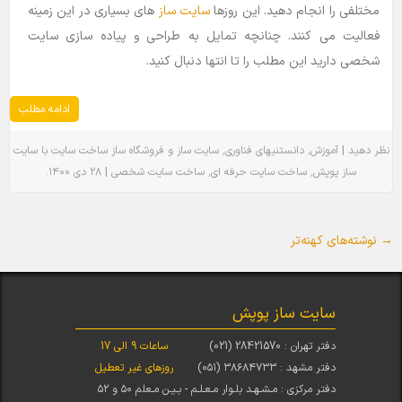
مختلفی را انجام دهید. این روزها
سایت ساز
های بسیاری در این زمینه
فعالیت می کنند. چنانچه تمایل به طراحی و پیاده سازی سایت
شخصی دارید این مطلب را تا انتها دنبال کنید.
ادامه مطلب
٬
٬
|
نظر دهید
آموزش
دانستنیهای فناوری
سایت ساز و فروشگاه ساز
ساخت سایت با سایت
.
|
٬
٬
ساز پوپش
ساخت سایت حرفه ای
ساخت سایت شخصی
۲۸ دی ۱۴۰۰
→
ناوبری نوشته
نوشته‌های کهنه‌تر
سایت ساز پوپش
دفتر تهران : 28421570 (021)
ساعات 9 الی 17
دفتر مشهد : ۳۸۶۸۴۷۳۳ (۰۵۱)
روزهای غیر تعطیل
دفتر مرکزی : مـشـهـد بلـوار مـعـلـم - بـیـن مـعلم ۵۰ و ۵۲