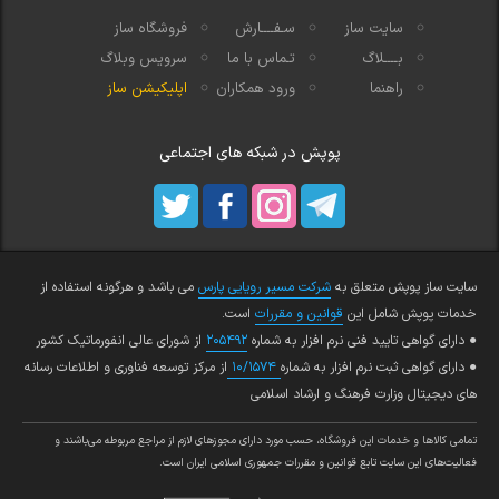
سایت ساز
سـفــــارش
فروشگاه ساز
بــــلاگ
تـماس با ما
سرویس وبلاگ
راهنما
ورود همکاران
اپلیکیشن ساز
پوپش در شبکه های اجتماعی
سایت ساز پوپش متعلق به
شرکت مسیر رویایی پارس
می باشد و هرگونه استفاده از
خدمات پوپش شامل این
قوانین و مقررات
است.
● دارای گواهی تایید فنی نرم افزار به شماره
۲۰۵۴۹۲
از شورای عالی انفورماتیک کشور
● دارای گواهی ثبت نرم افزار به شماره
۱۰/۱۵۷۴
از مرکز توسعه فناوری و اطلاعات رسانه
های دیجیتال وزارت فرهنگ و ارشاد اسلامی
تمامي كالاها و خدمات اين فروشگاه، حسب مورد داراي مجوزهاي لازم از مراجع مربوطه مي‌باشند و
فعاليت‌هاي اين سايت تابع قوانين و مقررات جمهوري اسلامي ايران است.